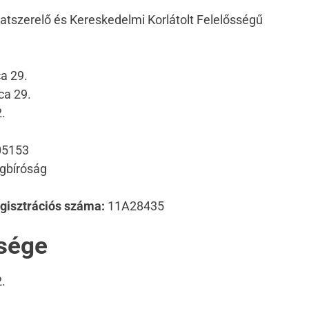
zatszerelő és Kereskedelmi Korlátolt Felelősségű
a 29.
ca 29.
.
05153
gbíróság
gisztrációs száma:
11A28435
ősége
.