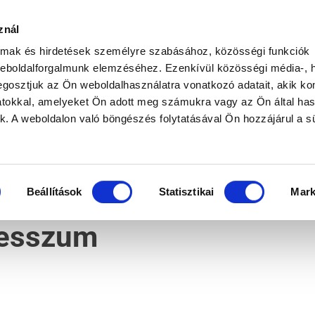
znál
L Dél-Alföldi Villamos Hálózats
almak és hirdetések személyre szabásához, közösségi funkciók
weboldalforgalmunk elemzéséhez. Ezenkívül közösségi média-, h
zat, közvilágítás tervezés, kivitelezés, lakossági szolg
gosztjuk az Ön weboldalhasználatra vonatkozó adatait, akik ko
atokkal, amelyeket Ön adott meg számukra vagy az Ön által ha
ek. A weboldalon való böngészés folytatásával Ön hozzájárul a sü
ZÉS
VILLAMOS HÁLÓZAT KIVITELEZÉS
CÉG
KAPCSOLAT
ÁLLÁSLEHETŐSÉGEK
Beállítások
Statisztikai
Mark
esszum