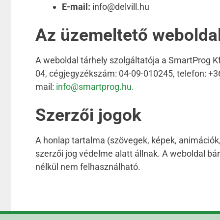
E-mail:
info@delvill.hu
Az üzemeltető weboldal
A weboldal tárhely szolgáltatója a SmartProg K
04, cégjegyzékszám: 04-09-010245, telefon: +36
mail:
info@smartprog.hu.
Szerzői jogok
A honlap tartalma (szövegek, képek, animációk, v
szerzői jog védelme alatt állnak. A weboldal bá
nélkül nem felhasználható.