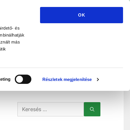
OK
zerelő Kft.
irdető- és
áltatás
mbinálhatják
sznált más
tik
ISMERTETŐ
REFERENCIÁK
GALÉRIA
eting
Részletek megjelenítése