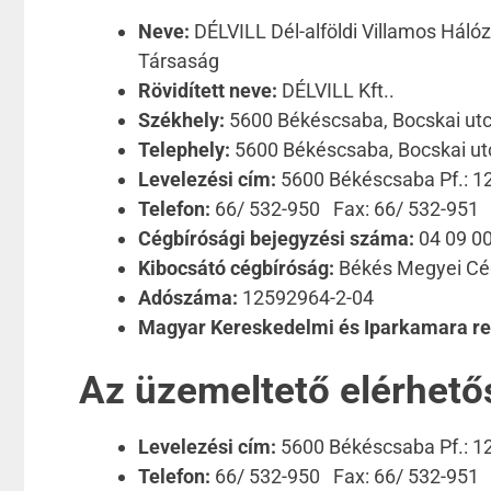
Neve:
DÉLVILL Dél-alföldi Villamos Háló
Társaság
Rövidített neve:
DÉLVILL Kft..
Székhely:
5600 Békéscsaba, Bocskai utc
Telephely:
5600 Békéscsaba, Bocskai ut
Levelezési cím:
5600 Békéscsaba Pf.: 12
Telefon:
66/ 532-950 Fax: 66/ 532-951
Cégbírósági bejegyzési száma:
04 09 0
Kibocsátó cégbíróság:
Békés Megyei Cé
Adószáma:
12592964-2-04
Magyar Kereskedelmi és Iparkamara re
Az üzemeltető elérhet
Levelezési cím:
5600 Békéscsaba Pf.: 12
Telefon:
66/ 532-950 Fax: 66/ 532-951