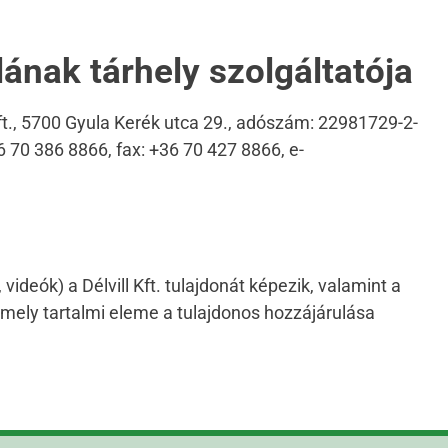
ának tárhely szolgáltatója
ft., 5700 Gyula Kerék utca 29., adószám: 22981729-2-
 70 386 8866, fax: +36 70 427 8866, e-
ideók) a Délvill Kft. tulajdonát képezik, valamint a
rmely tartalmi eleme a tulajdonos hozzájárulása