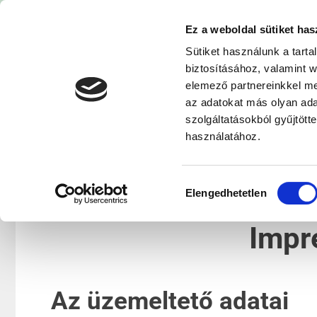
Ez a weboldal sütiket has
DÉLVIL
Sütiket használunk a tart
biztosításához, valamint 
Villamos háló
elemező partnereinkkel me
az adatokat más olyan ad
szolgáltatásokból gyűjtött
használatához.
FŐOLDAL
ELEKTROMOS HÁLÓZAT TERVE
Hozzájárulás
Elengedhetetlen
kiválasztása
Impr
Az üzemeltető adatai